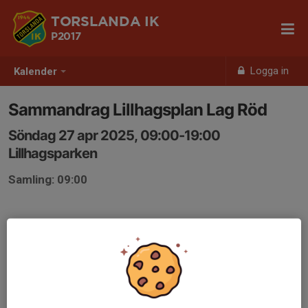
TORSLANDA IK
P2017
Logga in
Kalender
Sammandrag Lillhagsplan Lag Röd
Söndag 27 apr 2025, 09:00-19:00
Lillhagsparken
Samling: 09:00