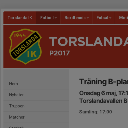
Torslanda IK
Fotboll
Bordtennis
Futsal
Mot
TORSLANDA
P2017
Träning B-pla
Hem
Onsdag 6 maj, 17:
Nyheter
Torslandavallen B
Truppen
Samling: 17:00
Matcher