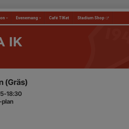
ion
Evenemang
Café TIKet
Stadium Shop
 IK
n (Gräs)
15-18:30
-plan