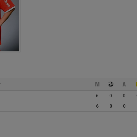
6
0
0
6
0
0