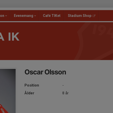
ion
Evenemang
Café TIKet
Stadium Shop
 IK
Oscar Olsson
Position
-
Ålder
8 år