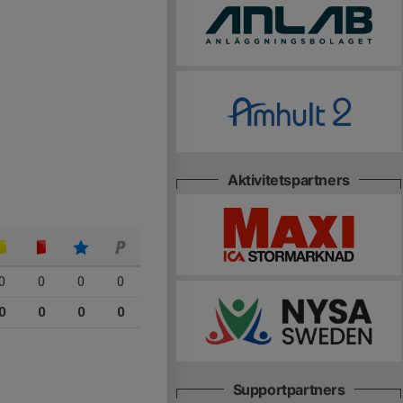
Aktivitetspartners
0
0
0
0
0
0
0
0
Supportpartners