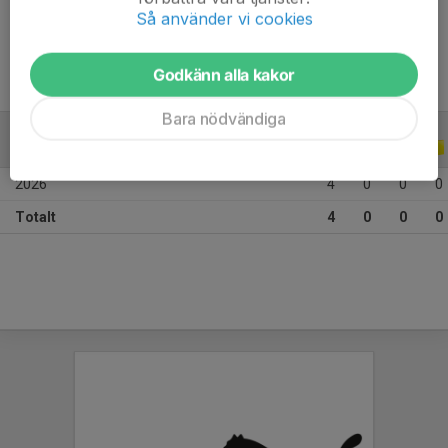
Ålder
8 år
Så använder vi cookies
Godkänn alla kakor
Bara nödvändiga
ALLA SERIER
ALLA ÅR
2026
4
0
0
0
Totalt
4
0
0
0