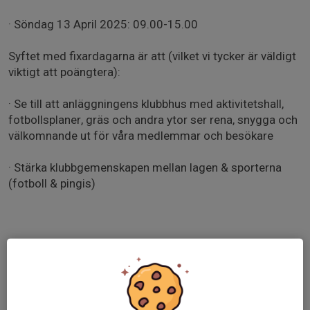
· Söndag 13 April 2025: 09.00-15.00
Syftet med fixardagarna är att (vilket vi tycker är väldigt
viktigt att poängtera):
· Se till att anläggningens klubbhus med aktivitetshall,
fotbollsplaner, gräs och andra ytor ser rena, snygga och
välkomnande ut för våra medlemmar och besökare
· Stärka klubbgemenskapen mellan lagen & sporterna
(fotboll & pingis)
Som vanligt finns det ett antal saker vi ska jobba igenom
inför säsongen såsom:
· Rensa ogräs och plocka skräp från alla utomhusytor