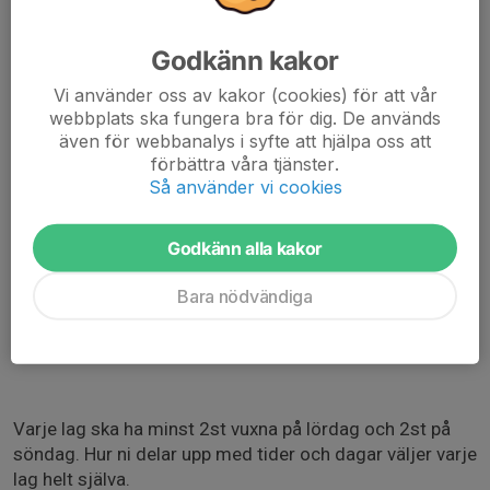
· Köra ut och sprida ut jord på B-planens sämre gräsytor
(gräsytan mot grusplanerna/ICA Maxi)
Godkänn kakor
Vi använder oss av kakor (cookies) för att vår
· Köra ut och sprida ut grus på boulplanerna (baksidan
webbplats ska fungera bra för dig. De används
huset mot Nordlyckeskolan)
även för webbanalys i syfte att hjälpa oss att
förbättra våra tjänster.
· Montera ihop 4st nya 5v5 fotbollsmål
Så använder vi cookies
· Påbörja renovering av bla aktivitetshallens passage
Godkänn alla kakor
mellan klubbhus & aktivitetshall.
Bara nödvändiga
Vi fixar enkel frukost, lunch och fika under dagarna 🙂
Varje lag ska ha minst 2st vuxna på lördag och 2st på
söndag. Hur ni delar upp med tider och dagar väljer varje
lag helt själva.