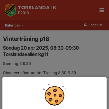
TORSLANDA IK
P2018
Logga in
Kalender
Vinterträning p18
Söndag 20 apr 2025, 08:30-09:30
Torslandavallen kg11
Samling: 08:20
Observera ändrad tid! Träning 8:30-9:30.