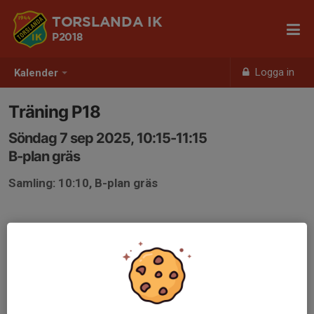
TORSLANDA IK
P2018
Logga in
Kalender
Träning P18
Söndag 7 sep 2025, 10:15-11:15
B-plan gräs
Samling: 10:10, B-plan gräs