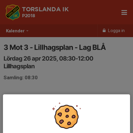
TORSLANDA IK
P2018
Logga in
Kalender
3 Mot 3 - Lillhagsplan - Lag BLÅ
Lördag 26 apr 2025, 08:30-12:00
Lillhagsplan
Samling: 08:30