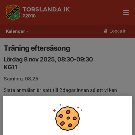
TORSLANDA IK
P2018
Logga in
Kalender
Träning eftersäsong
Lördag 8 nov 2025, 08:30-09:30
KG11
Samling: 08:25
Sista anmälan är satt till 2dagar innan så att vi kan
planera träningen