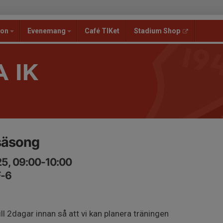
ion
Evenemang
Café TIKet
Stadium Shop
 IK
rsäsong
25, 09:00-10:00
F-6
ill 2dagar innan så att vi kan planera träningen