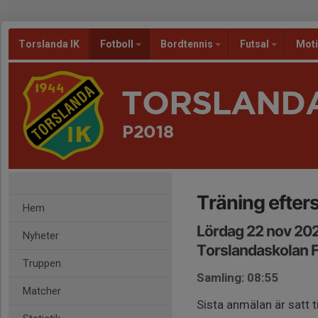
Torslanda IK
Fotboll
Bordtennis
Futsal
Mot
TORSLANDA
P2018
Träning efte
Hem
Lördag 22 nov 20
Nyheter
Torslandaskolan 
Truppen
Samling: 08:55
Matcher
Sista anmälan är satt t