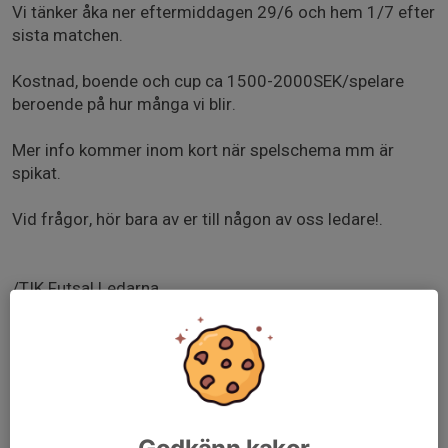
Vi tänker åka ner eftermiddagen 29/6 och hem 1/7 efter
sista matchen.
Kostnad, boende och cup ca 1500-2000SEK/spelare
beroende på hur många vi blir.
Mer info kommer inom kort när spelschema mm är
spikat.
Vid frågor, hör bara av er till någon av oss ledare!.
/TIK Futsal Ledarna.