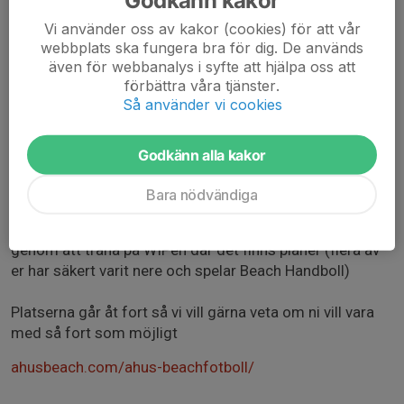
Godkänn kakor
Vi använder oss av kakor (cookies) för att vår
webbplats ska fungera bra för dig. De används
Hej,
även för webbanalys i syfte att hjälpa oss att
förbättra våra tjänster.
Så använder vi cookies
Här kommer en intresseförfrågan om att följa med och
spela Sveriges största Beach Fotboll Cup nere i Åhus.
Godkänn alla kakor
Speldagar 30 juni - 1 Juli (åker troligen ner redan den
29:e beroende på spelschema)
Bara nödvändiga
Läs mer på länkarna nedan - vi kommer förbereda oss
genom att träna på WIPen där det finns planer (flera av
er har säkert varit nere och spelar Beach Handboll)
Platserna går åt fort så vi vill gärna veta om ni vill vara
med så fort som möjligt
ahusbeach.com/ahus-beachfotboll/