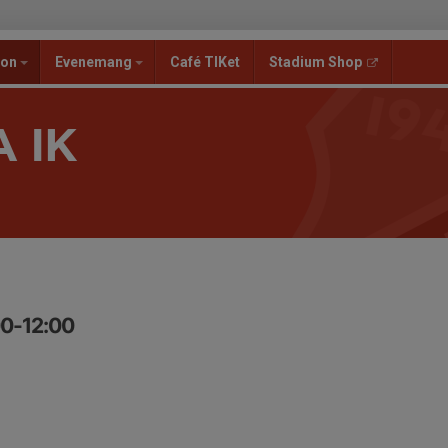
ion
Evenemang
Café TIKet
Stadium Shop
 IK
00-12:00