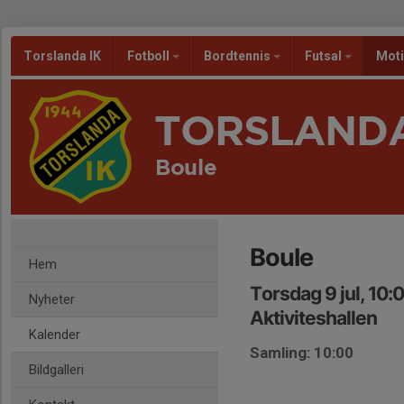
Torslanda IK
Fotboll
Bordtennis
Futsal
Mot
TORSLANDA
Boule
Boule
Hem
Torsdag 9 jul, 10:
Nyheter
Aktiviteshallen
Kalender
Samling: 10:00
Bildgalleri