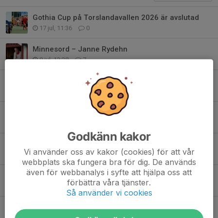
Gothia Cup på Torslandavallen 2026 är avslutad
17 jul, 11:36
0
Minnesord – Janne Rydehn
9 jul, 13:38
7
Härlig Mors dag tillsammans med Nordic Wellness
3 jun, 15:10
0
TIK-dagen 2026
18 maj, 10:55
1
Godkänn kakor
God morgon och varmt välkomna till TIK-Dagen 2026!
Vi använder oss av kakor (cookies) för att vår
17 maj, 06:47
0
webbplats ska fungera bra för dig. De används
även för webbanalys i syfte att hjälpa oss att
Fira mors dag med Torslanda IK & Nordic Wellness
förbättra våra tjänster.
11 maj, 11:52
0
Så använder vi cookies
Hjälp våra spelare till jobb – kan du bidra?
28 apr, 09:58
0