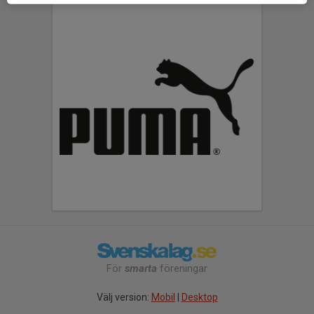
För
smarta
föreningar
Välj version:
Mobil
|
Desktop