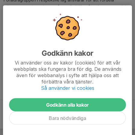
Föräldragruppen i respektive lag ansvarar för att fördela
arbetspassen inom laget, så att alla hjälps åt och ansvaret delas
rättvist.
En föräldrarepresentant från varje årskull är caféansvarig och
fungerar som kontaktperson mellan kansli och föräldragruppen
kring caféverksamheten. Om en förälder inte kan genomföra sitt
tilldelade pass är det dennes ansvar att själv ordna en ersättare.
Godkänn kakor
Vi använder oss av kakor (cookies) för att vår
Caféverksamheten är inte bara en viktig inkomstkälla för
webbplats ska fungera bra för dig. De används
föreningen, utan framför allt ett sätt att skapa ett levande
även för webbanalys i syfte att hjälpa oss att
klubbhus där våra barn och ungdomar kan mötas före, under
förbättra våra tjänster.
och efter sin idrott.
Så använder vi cookies
Godkänn alla kakor
Bara nödvändiga