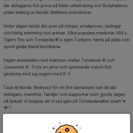
där deltagarna fick prova på både cirkelträning och Bodybalance
under ledning av Nordic Wellness instruktörer.
Under dagen bjöds det även på mingel, smakprover, tävlingar
och härlig stämning runt arenan. Våra populära maskotar, NW:s
Tigern Teo och Torslanda IK:s egen Torbjörn, fanns på plats och
spred glädje bland besökarna.
Dagen avslutades med matchen mellan Torslanda IK och
Jonsereds IF. Trots en jämn och spännande match fick
gästerna med sig segern med 0–1.
Tack till Nordic Wellness för ett fint samarbete och till alla
deltagare, mammor, familjer och supportrar som gjorde dagen
så lyckad. Vi hoppas att vi ses igen på Torslandavallen snart! ♥️
💙🤍
Dela nyhet