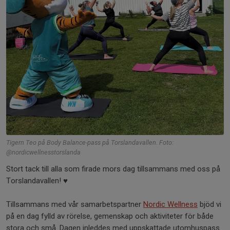
Tigern Teo på Body Balance-pass på Torslandavallen. Foto:
@nordicwellnesstorslanda
Stort tack till alla som firade mors dag tillsammans med oss på
Torslandavallen! ♥️
Tillsammans med vår samarbetspartner
Nordic Wellness
bjöd vi
på en dag fylld av rörelse, gemenskap och aktiviteter för både
stora och små. Dagen inleddes med uppskattade utomhuspass