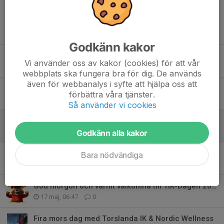
Tidigare nyheter
Godkänn kakor
Gothia Cup på Torslandavallen 2026 är avslutad
Vi använder oss av kakor (cookies) för att vår
17 jul, 11:36
0
webbplats ska fungera bra för dig. De används
även för webbanalys i syfte att hjälpa oss att
Minnesord – Janne Rydehn
förbättra våra tjänster.
9 jul, 13:38
7
Så använder vi cookies
Härlig Mors dag tillsammans med Nordic Wellness
Godkänn alla kakor
3 jun, 15:10
0
TIK-dagen 2026
Bara nödvändiga
18 maj, 10:55
1
God morgon och varmt välkomna till TIK-Dagen 2026!
17 maj, 06:47
0
Fira mors dag med Torslanda IK & Nordic Wellness