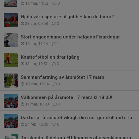
11 maj, 11:52
0
Hjälp våra spelare till jobb – kan du bidra?
28 apr, 09:58
0
Stort engagemang under helgens Fixardagar
15 apr, 11:14
1
Knattefotbollen drar igång!
13 apr, 10:52
0
Sammanfattning av årsmötet 17 mars
18 mar, 15:34
3
Välkommen på årsmöte 17 mars kl 18:00!
11 mar, 18:00
0
Därför är årsmötet viktigt, din röst gör skillnad i Torslanda IK
24 feb, 12:00
0
Torslanda IK deltar i EU-finansierat utvecklingsprojekt – FOCUS