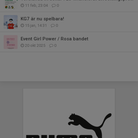
11 feb, 23:04
0
KG7 är nu spelbara!
15 jan, 14:31
0
Event Girl Power / Rosa bandet
20 okt 2025
0