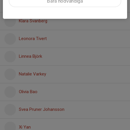
Bara nödvändiga
Hillevi Kramberger
Klara Svanberg
Leonora Tivert
Linnea Björk
Natalie Varkey
Olivia Bao
Svea Pruner Johansson
Xi Yan