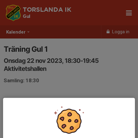
TORSLANDA IK
Gul
Logga in
Kalender
Träning Gul 1
Onsdag 22 nov 2023, 18:30-19:45
Aktivitetshallen
Samling: 18:30