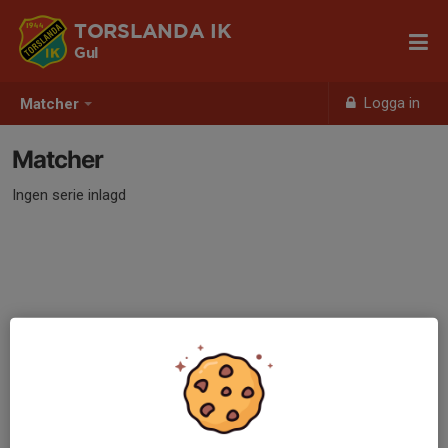
TORSLANDA IK
Gul
Logga in
Matcher
Matcher
Ingen serie inlagd