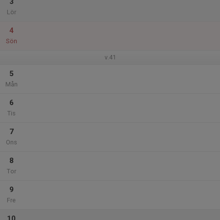
3
Lör
4
Sön
v.41
5
Mån
6
Tis
7
Ons
8
Tor
9
Fre
10