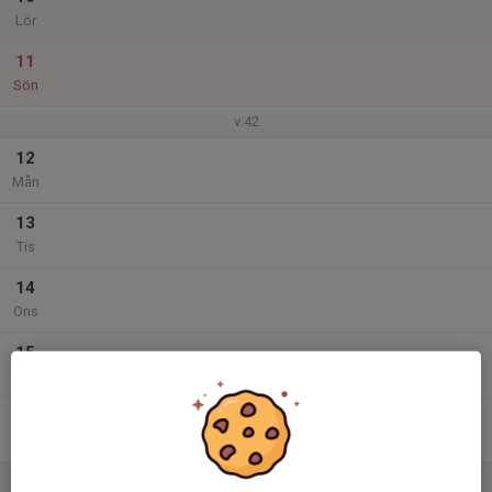
Lör
11
Sön
v.42
12
Mån
13
Tis
14
Ons
15
Tor
16
Fre
17