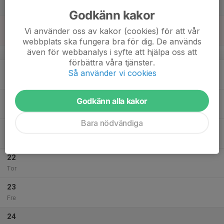
Lör
Godkänn kakor
18
Vi använder oss av kakor (cookies) för att vår
Sön
webbplats ska fungera bra för dig. De används
även för webbanalys i syfte att hjälpa oss att
v.43
förbättra våra tjänster.
19
Så använder vi cookies
Mån
20
Godkänn alla kakor
Tis
Bara nödvändiga
21
Ons
22
Tor
23
Fre
24