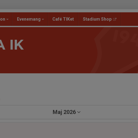
ion
Evenemang
Café TIKet
Stadium Shop
 IK
a
Maj 2026