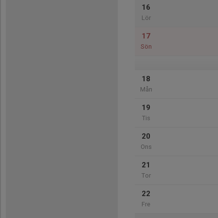
16
Lör
17
Sön
18
Mån
19
Tis
20
Ons
21
Tor
22
Fre