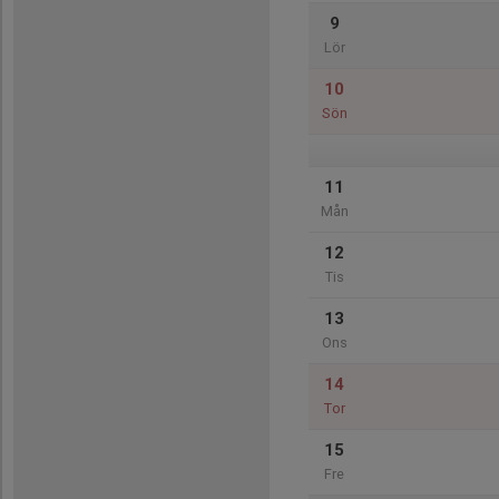
9
Lör
10
Sön
11
Mån
12
Tis
13
Ons
14
Tor
15
Fre