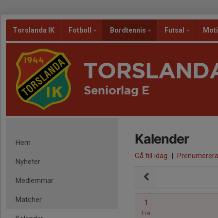
Torslanda IK
Fotboll
Bordtennis
Futsal
Mot
TORSLANDA
Seniorlag E
Kalender
Hem
Gå till idag
|
Prenumerer
Nyheter
Medlemmar
Matcher
1
Fre