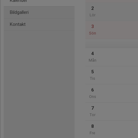
Kalender
2
Bildgalleri
Lör
Kontakt
3
Sön
4
Mån
5
Tis
6
Ons
7
Tor
8
Fre