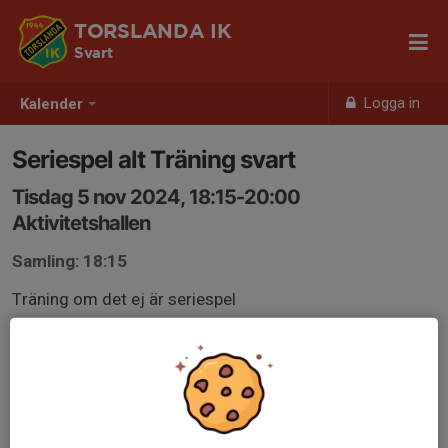
TORSLANDA IK
Svart
Logga in
Kalender
Seriespel alt Träning svart
Tisdag 5 nov 2024, 18:15-20:00
Aktivitetshallen
Samling: 18:15
Träning om det ej är seriespel