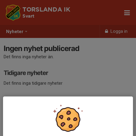
TORSLANDA IK
Svart
Logga in
Nyheter
Ingen nyhet publicerad
Det finns inga nyheter än.
Tidigare nyheter
Det finns inga tidigare nyheter