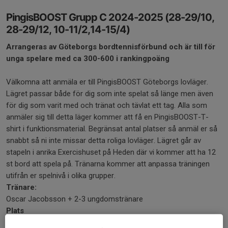
PingisBOOST Grupp C 2024-2025 (28-29/10,
28-29/12, 10-11/2,14-15/4)
Arrangeras av Göteborgs bordtennisförbund och är till för
unga spelare med ca 300-600 i rankingpoäng
Välkomna att anmäla er till PingisBOOST Göteborgs lovläger.
Lägret passar både för dig som inte spelat så länge men även
för dig som varit med och tränat och tävlat ett tag. Alla som
anmäler sig till detta läger kommer att få en PingisBOOST-T-
shirt i funktionsmaterial. Begränsat antal platser så anmäl er så
snabbt så ni inte missar detta roliga lovläger. Lägret går av
stapeln i anrika Exercishuset på Heden där vi kommer att ha 12
st bord att spela på. Tränarna kommer att anpassa träningen
utifrån er spelnivå i olika grupper.
Tränare:
Oscar Jacobsson + 2-3 ungdomstränare
Plats
Exercishuset, Heden, Parkgatan 5 Göteborg, 411 38, Göteborg