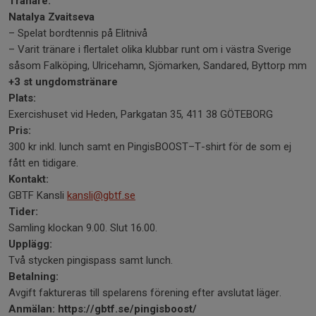
Tränare:
Natalya Zvaitseva
– Spelat bordtennis på Elitnivå
– Varit tränare i flertalet olika klubbar runt om i västra Sverige
såsom Falköping, Ulricehamn, Sjömarken, Sandared, Byttorp mm
+3 st ungdomstränare
Plats:
Exercishuset vid Heden, Parkgatan 35, 411 38 GÖTEBORG
Pris:
300 kr inkl. lunch samt en PingisBOOST–T-shirt för de som ej
fått en tidigare.
Kontakt:
GBTF Kansli
kansli@gbtf.se
Tider:
Samling klockan 9.00. Slut 16.00.
Upplägg:
Två stycken pingispass samt lunch.
Betalning:
Avgift faktureras till spelarens förening efter avslutat läger.
Anmälan: https://gbtf.se/pingisboost/