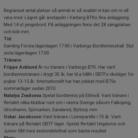
Begränsat antal platser så anmäl er så snabbt ni kan om ni vill
vara med. Lägret går avstapeln i Varberg BTKs fina anläggning.
Med 14 st pingisbord. På anläggningen finns det 28 sängplatser
och kök mm.
Tid:
Samling Första lägerdagen 17.00 i Varbergs Bordtennisshall. Slut
sista lägerdagen 17.00.
Tränare:
Frippe Asklund
Är nu tränare i Varbergs BTK. Har varit
bordtennistränare i drygt 30 år, har bl.a hållit i SBTFs riksläger för
pojkar 13-15 år. Internationellt har han jobbat med B75s
sommarläger sedan 2010.
Natalya Zvaitseva
Spelat bordtennis på Elitnivå. Varit tränare i
flertalet olika klubbar runt om i västra Sverige såsom Falköping,
Ulricehamn, Sjömarken, Sandared, Byttorp mm
Oskar Jacobsson
Varit tränare i Linnepartille i 10 år. Varit
tränare på flertalet GBTF läger. Spelat flertalet Ungdoms och
Junior-SM med sextondelsfinal som bästa resultat