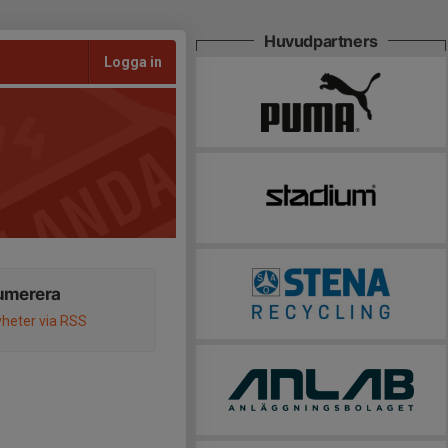
Huvudpartners
Logga in
umerera
heter via RSS