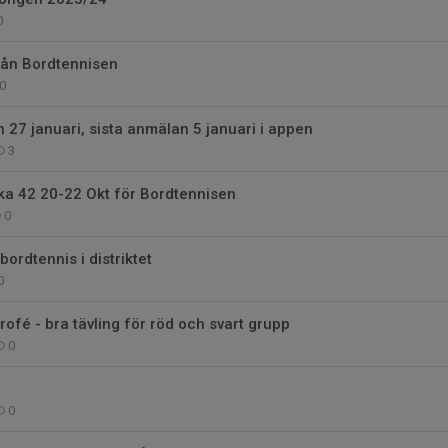
0
rån Bordtennisen
0
 27 januari, sista anmälan 5 januari i appen
3
ka 42 20-22 Okt för Bordtennisen
0
 bordtennis i distriktet
0
rofé - bra tävling för röd och svart grupp
0
0