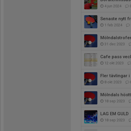
4 jun 2024
Senaste nytt f
1 feb 2024
Mölndalstrofen
31 dec 2023
Cafe pass vec
12 okt 2023
Fler tävlingar i
8 okt 2023
Mölndals höstt
18 sep 2023
LAG EM GULD
18 sep 2023