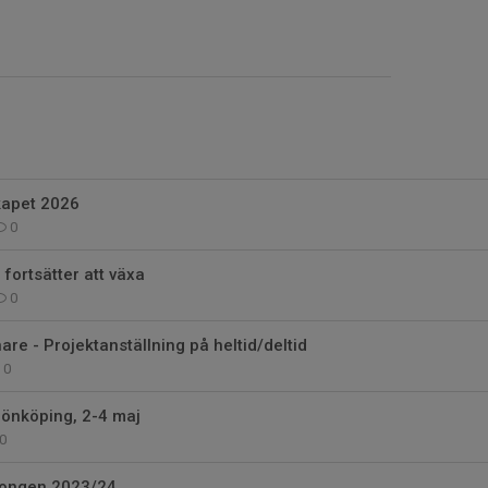
kapet 2026
0
fortsätter att växa
0
are - Projektanställning på heltid/deltid
0
 Jönköping, 2-4 maj
0
songen 2023/24