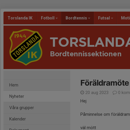
Torslanda IK
Fotboll
Bordtennis
Futsal
Mot
TORSLANDA
Bordtennissektionen
Föräldramöte 
Hem
20 aug 2023
0 kom
Nyheter
Hej
Våra grupper
Påminnelse om föräldramö
Kalender
väl mött