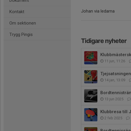
Dokument
Johan via ledarna
Kontakt
Om sektionen
Trygg Pingis
Tidigare nyheter
Klubbmästers
11 jun, 11:26
Tjejsatsningen 
14 jan, 13:09
Bordtennisträn
13 jun 2025
Klubbresa till
2 feb 2025
Bordtennissä