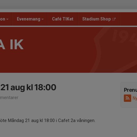
ion
Evenemang
Café TIKet
Stadium Shop
 IK
21 aug kl 18:00
Pren
mentarer
Ny
te Måndag 21 aug kl 18:00 i Cafet 2a våningen.