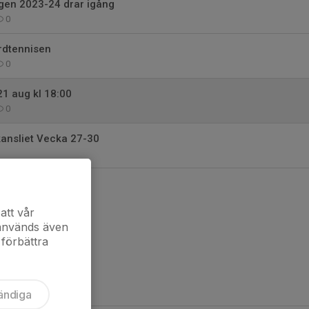
gen 2023-24 drar igång
0
rdtennisen
0
1 aug kl 18:00
0
kansliet Vecka 27-30
att vår
 används även
 förbättra
ändiga