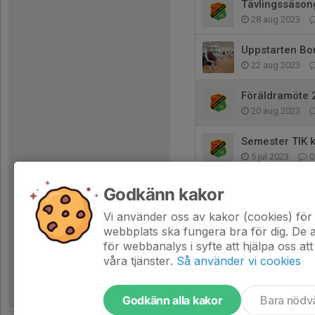
Tävlingssäson
28 aug 2023
Uppstarten Bo
22 aug 2023
Föräldramöte 2
20 aug 2023
Semester TIK 
5 jul 2023
0
Godkänn kakor
Vi använder oss av kakor (cookies) för 
webbplats ska fungera bra för dig. De
för webbanalys i syfte att hjälpa oss att
våra tjänster.
Så använder vi cookies
Godkänn alla kakor
Bara nödv