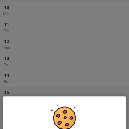
10
Mån
11
Tis
12
Ons
13
Tor
14
Fre
15
Lör
16
Sön
v.12