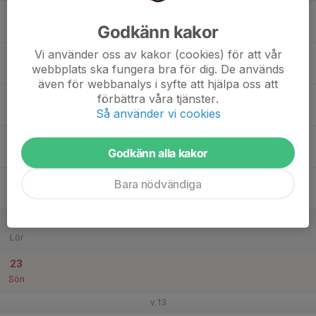
17
Godkänn kakor
Mån
Vi använder oss av kakor (cookies) för att vår
18
webbplats ska fungera bra för dig. De används
Tis
även för webbanalys i syfte att hjälpa oss att
19
förbättra våra tjänster.
Så använder vi cookies
Ons
20
Godkänn alla kakor
Tor
21
Bara nödvändiga
Fre
22
Lör
23
Sön
v.13