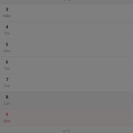
3
Mån
4
Tis
5
Ons
6
Tor
7
Fre
8
Lör
9
Sön
v.11