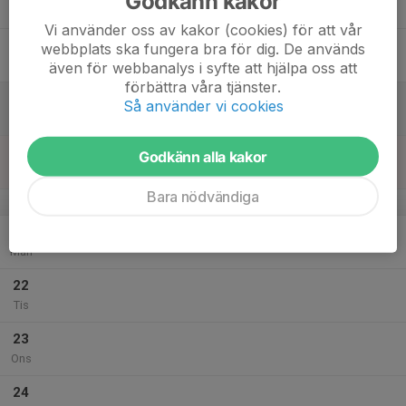
Godkänn kakor
Tor
Vi använder oss av kakor (cookies) för att vår
18
webbplats ska fungera bra för dig. De används
Fre
även för webbanalys i syfte att hjälpa oss att
förbättra våra tjänster.
19
Så använder vi cookies
Lör
20
Godkänn alla kakor
Sön
Bara nödvändiga
v.39
21
Mån
22
Tis
23
Ons
24