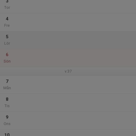
3
Tor
4
Fre
5
Lör
6
Sön
v.37
7
Mån
8
Tis
9
Ons
10