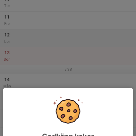
Tor
11
Fre
12
Lör
13
Sön
v.38
14
Mån
15
Tis
16
Ons
17