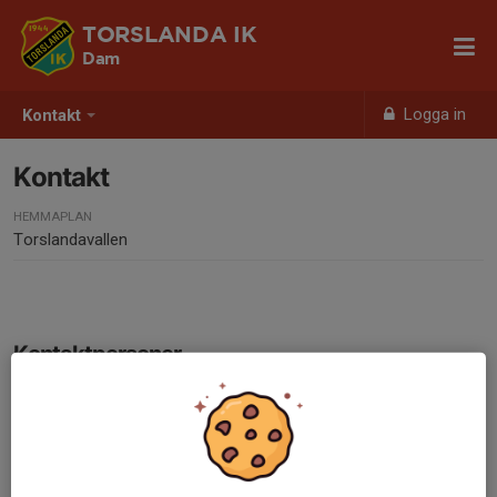
TORSLANDA IK
Dam
Logga in
Kontakt
Kontakt
HEMMAPLAN
Torslandavallen
Kontaktpersoner
Linda Geijer
Lagledare
0702-717071
072-210 90 72
linda.geijer@torslandaik.com