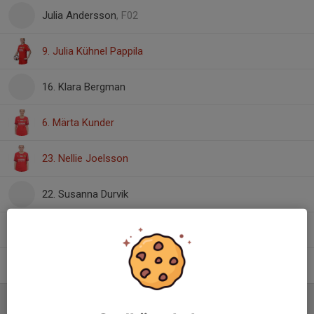
Julia Andersson
, F02
9. Julia Kühnel Pappila
16. Klara Bergman
6. Märta Kunder
23. Nellie Joelsson
22. Susanna Durvik
Tindra Johansson
, F03
2. Vera Kindmark
Ledare