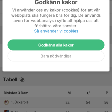
Godkänn kakor
Daniel Keat
Tränare
Vi använder oss av kakor (cookies) för att vår
webbplats ska fungera bra för dig. De används
Linda Geijer
Lagledare
även för webbanalys i syfte att hjälpa oss att
förbättra våra tjänster.
Så använder vi cookies
Referat
Godkänn alla kakor
Inget referat skrivet
Bara nödvändiga
Tabell
Division 3 Dam
M
+/-
P
1. Öckerö IF
22
54
56