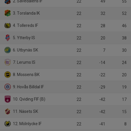
2. Sävedalens IF
22
49
55
3. Torslanda IK
22
32
52
4. Tollereds IF
22
28
46
5. Ytterby IS
22
20
38
6. Utbynäs SK
22
7
30
7. Lerums IS
22
-14
24
8. Mossens BK
22
-22
20
9. Hovås Billdal IF
22
-29
19
10. Qviding FIF (B)
22
-42
17
11. Näsets SK
22
-42
15
12. Mölnlycke IF
22
-41
8