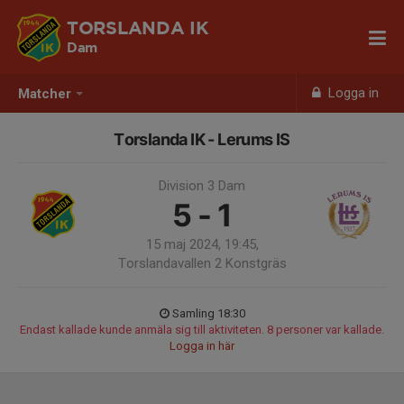
TORSLANDA IK
Dam
Logga in
Matcher
Torslanda IK - Lerums IS
Division 3 Dam
5 - 1
15 maj 2024, 19:45,
Torslandavallen 2 Konstgräs
Samling 18:30
Endast kallade kunde anmäla sig till aktiviteten. 8 personer var kallade.
Logga in här