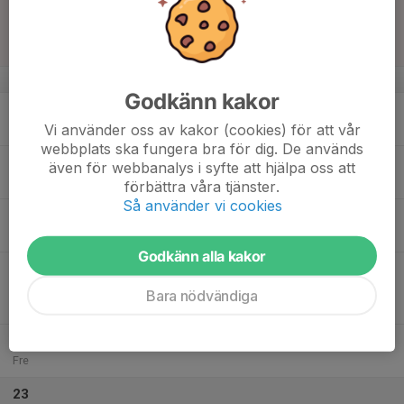
17
15:00
Match mot IK Zenith DJ Vit
17:00
Sön
Junior Flickor Div 3
Hovgårdsvallen 2 Konstgräs (Bjurforsplanen)
v.34
Godkänn kakor
18
18:15
Träning
19:30
Vi använder oss av kakor (cookies) för att vår
Mån
Torslandavallen KG11
webbplats ska fungera bra för dig. De används
19
även för webbanalys i syfte att hjälpa oss att
Tis
förbättra våra tjänster.
Så använder vi cookies
20
18:15
Träning
19:30
Ons
Torslandavallen KG11
Godkänn alla kakor
21
19:45
Match mot Angered BK
21:45
Tor
Division 5 Dam
Bara nödvändiga
Torslandavallen 2 Konstgräs
22
Fre
23