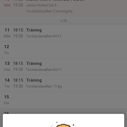
19:30
Sön
Junior Flickor Div 3
Torslandavallen 2 Konstgräs
v.33
11
18:15
Träning
19:30
Mån
Torslandavallen KG11
12
Tis
13
18:15
Träning
19:30
Ons
Torslandavallen KG11
14
18:15
Träning
19:30
Tor
Torslandavallen 11-kg
15
Fre
16
Lör