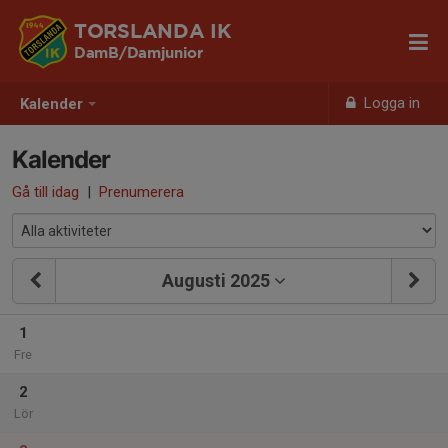
TORSLANDA IK
DamB/Damjunior
Logga in
Kalender
Kalender
Gå till idag
|
Prenumerera
Augusti 2025
1
Fre
2
Lör