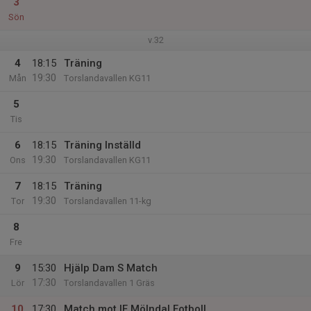
3
Sön
v.32
4
18:15
Träning
19:30
Mån
Torslandavallen KG11
5
Tis
6
18:15
Träning Inställd
19:30
Ons
Torslandavallen KG11
7
18:15
Träning
19:30
Tor
Torslandavallen 11-kg
8
Fre
9
15:30
Hjälp Dam S Match
17:30
Lör
Torslandavallen 1 Gräs
10
17:30
Match mot IF Mölndal Fotboll