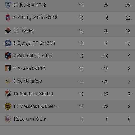
3. Hjuviks AIK F12
10
22
22
4. Ytterby IS Röd F2012
10
6
22
5. IF Väster
10
20
18
6. Öjersjö IF F12/13 Vit
10
14
13
7. Sävedalens IF Röd
10
-10
9
8. Azalea BK F12
10
-19
8
9. Nol/Ahlafors
10
-26
7
10. Sandarna BK Röd
10
-27
7
11. Mossens BK/Dalen KFF
10
-28
3
12. Lerums IS Lila
0
0
0