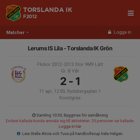
TORSLANDA IK
F2012
Logga in
Matcher
Lerums IS Lila - Torslanda IK Grön
Flickor 2012-2013 Stor 9M9 Lätt
Gr. B Vår
2 - 1
11 apr, 12:00, Rydsbergsplan 1
Konstgräs
Samling 10:30, Byggmax för samåkning
Endast kallade kunde anmäla sig till aktiviteten. 35 personer var kallade.
Logga in här
Leia Stella Alicia och Tuva på handbollscup hela Helgen.