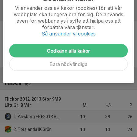
Vi använder oss av kakor (cookies) för att vår
Referat
webbplats ska fungera bra för dig. De används
även för webbanalys i syfte att hjälpa oss att
förbättra våra tjänster.
Så använder vi cookies
Inget referat skrivet
Godkänn alla kakor
Bara nödvändiga
Tabell
Flickor 2012-2013 Stor 9M9
Lätt Gr. B Vår
M
+/-
P
1. Älvsborg FF F2013 Blå
10
38
26
2. Torslanda IK Grön
10
10
24