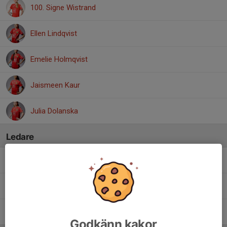
100. Signe Wistrand
Ellen Lindqvist
Emelie Holmqvist
Jaismeen Kaur
Julia Dolanska
Ledare
Lisa Wistrand
Tränare
Magnus Pettersson
Tränare - materialansvarig
Mikael Süld-Forsell
Huvudtränare
Godkänn kakor