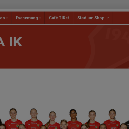
ion
Evenemang
Café TIKet
Stadium Shop
 IK