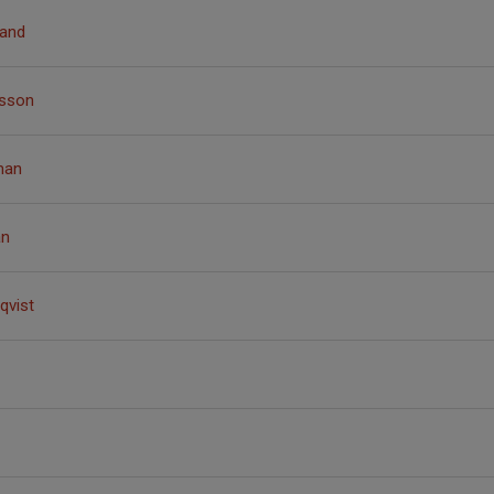
rand
nsson
man
an
qvist