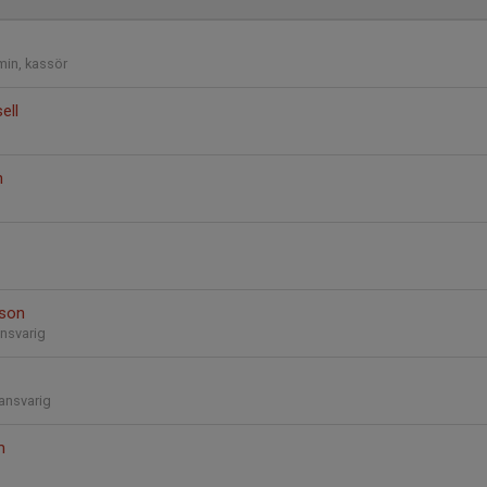
min, kassör
ell
n
sson
ansvarig
ansvarig
m