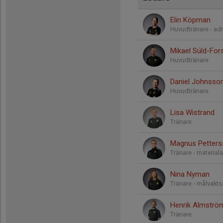
Elin Köpman
Huvudtränare - ad
Mikael Süld-Fors
Huvudtränare
Daniel Johnsso
Huvudtränare
Lisa Wistrand
Tränare
Magnus Petter
Tränare - material
Nina Nyman
Tränare - målvakts
Henrik Almströ
Tränare