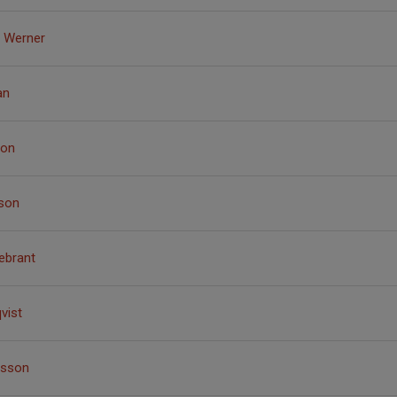
le Werner
an
son
sson
ebrant
vist
rsson