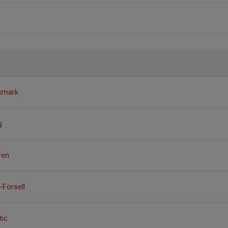
kmark
g
ren
Forsell
tic