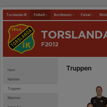
Torslanda IK
Fotboll
Bordtennis
Futsal
Mot
TORSLANDA
F2012
Truppen
Hem
Nyheter
Truppen
Matcher