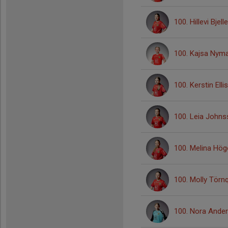
100. Hillevi Bjel
100. Kajsa Nym
100. Kerstin Elli
100. Leia John
100. Melina Hög
100. Molly Törnq
100. Nora Ande