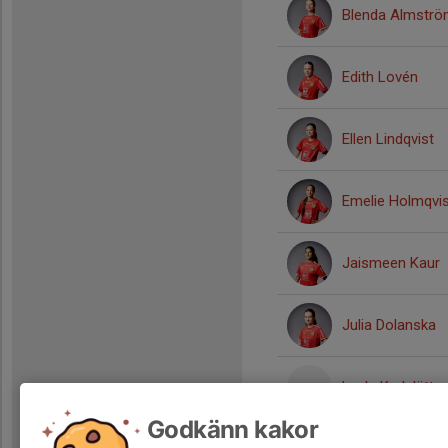
Blenda Almstr
Edith Lovén
Ellen Lindqvist
Emelie Holmqvis
Jaismeen Kaur
Julia Dolanska
Layla Karlslätt
Godkänn kakor