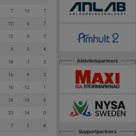
7
10
7
12
6
7
12
0
7
9
5
4
Aktivitetspartners
18
-7
3
16
-9
3
16
-12
1
18
-13
0
23
-16
0
7
5
8
Supportpartners