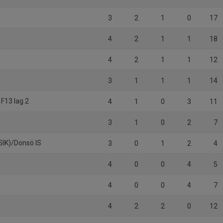
3
2
1
0
17
4
2
1
1
18
4
2
1
1
12
3
1
1
1
14
F13 lag 2
4
1
0
3
11
3
1
0
2
7
SIK)/Donsö IS
3
0
1
2
4
4
0
0
4
5
4
0
0
4
7
4
2
2
0
12