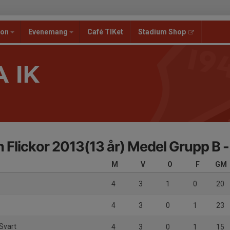
ion
Evenemang
Café TIKet
Stadium Shop
 IK
en Flickor 2013(13 år) Medel Grupp B 
M
V
O
F
GM
4
3
1
0
20
4
3
0
1
23
Svart
4
3
0
1
15