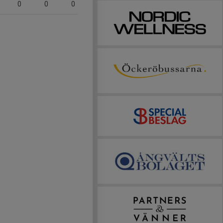
0
0
0