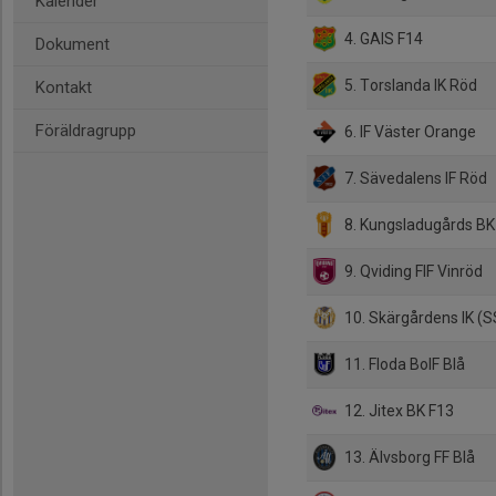
Kalender
4. GAIS F14
Dokument
5. Torslanda IK Röd
Kontakt
Föräldragrupp
6. IF Väster Orange
7. Sävedalens IF Röd
8. Kungsladugårds BK 
9. Qviding FIF Vinröd
10. Skärgårdens IK (S
11. Floda BoIF Blå
12. Jitex BK F13
13. Älvsborg FF Blå