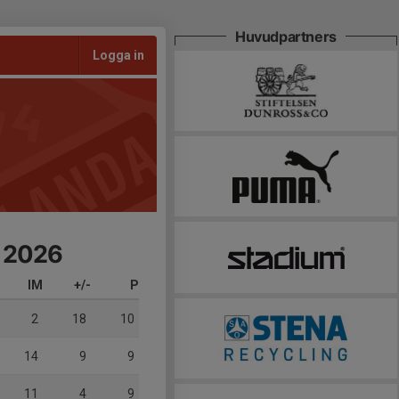
Huvudpartners
Logga in
- 2026
IM
+/-
P
2
18
10
14
9
9
11
4
9