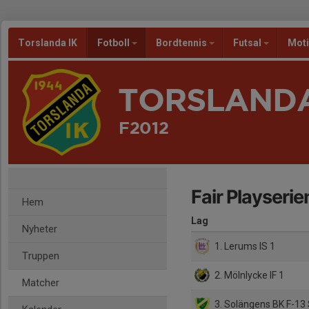
Torslanda IK
Fotboll
Bordtennis
Futsal
Mot
TORSLANDA
F2012
Fair Playseri
Hem
Lag
Nyheter
1. Lerums IS 1
Truppen
2. Mölnlycke IF 1
Matcher
3. Solängens BK F-13 