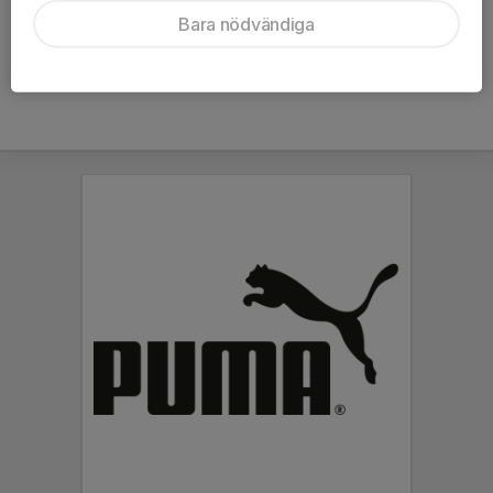
Ålder
46 år
Bara nödvändiga