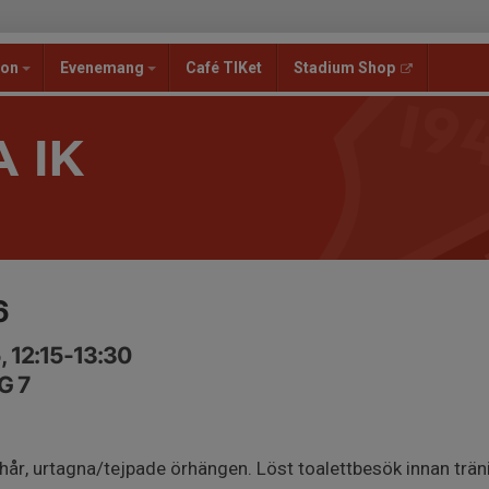
ion
Evenemang
Café TIKet
Stadium Shop
 IK
6
, 12:15-13:30
G 7
 hår, urtagna/tejpade örhängen. Löst toalettbesök innan trän