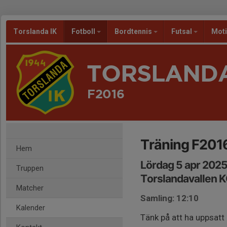
Torslanda IK
Fotboll
Bordtennis
Futsal
Mot
TORSLANDA
F2016
Träning F201
Hem
Lördag 5 apr 2025
Truppen
Torslandavallen K
Matcher
Samling: 12:10
Kalender
Tänk på att ha uppsatt