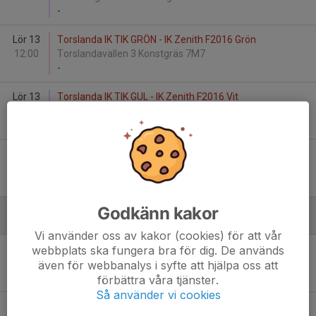
-
Lör 13
Torslanda IK TIK GRÖN - IK Zenith F2016 Grön
12:00
Torslandavallen 3 Konstgräs 7M7
-
Lör 13
Torslanda IK TIK GUL - IK Zenith F2016 Vit
13:15
Torslandavallen 3 Konstgräs 7M7
-
Sön 14
Torslanda IK TIK BLÅ - Balltorps FF F16
15:00
Torslandavallen 3 Konstgräs 7M7
-
Godkänn kakor
Augusti
Vi använder oss av kakor (cookies) för att vår
webbplats ska fungera bra för dig. De används
Sön 23
Torslanda IK TIK GRÖN - Ytterby IS Blå
12:00
Torslandavallen 3 Konstgräs 7M7
även för webbanalys i syfte att hjälpa oss att
-
förbättra våra tjänster.
Så använder vi cookies
Sön 23
Torslanda IK TIK GUL - Ytterby IS Röd