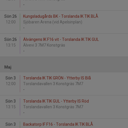
-
Sön 26
Kungsladugårds BK - Torslanda IK TIK BLÅ
12:00
Sjöbaren Arena (vid Apelsinplan)
-
Sön 26
Älvängens IK F16 vit - Torslanda IK TIK GUL
13:15
Älvevi 3 7M7 Konstgräs
-
Maj
Sön 3
Torslanda IK TIK GRÖN - Ytterby IS Blå
12:00
Torslandavallen 3 Konstgräs 7M7
-
Sön 3
Torslanda IK TIK GUL - Ytterby IS Röd
13:15
Torslandavallen 3 Konstgräs 7M7
-
Sön 3
Backatorp IF F16 - Torslanda IK TIK BLÅ