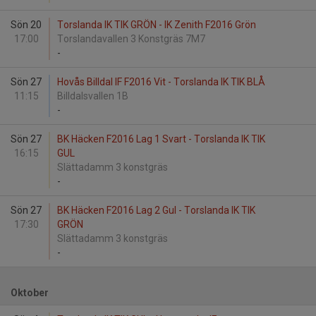
Sön 20
Torslanda IK TIK GRÖN - IK Zenith F2016 Grön
17:00
Torslandavallen 3 Konstgräs 7M7
-
Sön 27
Hovås Billdal IF F2016 Vit - Torslanda IK TIK BLÅ
11:15
Billdalsvallen 1B
-
Sön 27
BK Häcken F2016 Lag 1 Svart - Torslanda IK TIK
16:15
GUL
Slättadamm 3 konstgräs
-
Sön 27
BK Häcken F2016 Lag 2 Gul - Torslanda IK TIK
17:30
GRÖN
Slättadamm 3 konstgräs
-
Oktober