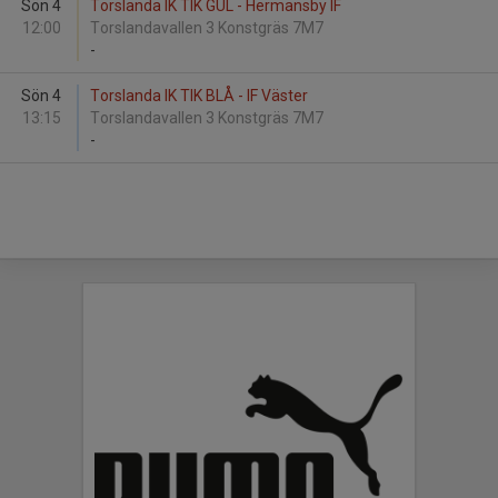
Sön 4
Torslanda IK TIK GUL - Hermansby IF
12:00
Torslandavallen 3 Konstgräs 7M7
-
Sön 4
Torslanda IK TIK BLÅ - IF Väster
13:15
Torslandavallen 3 Konstgräs 7M7
-