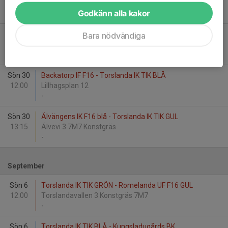
14:30
Torslandavallen 3 Konstgräs 7M7
Godkänn alla kakor
-
Sön 30
Älvängens IK F16 vit - Torslanda IK TIK GRÖN
Bara nödvändiga
12:00
Älvevi 3 7M7 Konstgräs
-
Sön 30
Backatorp IF F16 - Torslanda IK TIK BLÅ
12:00
Lillhagsplan 12
-
Sön 30
Älvängens IK F16 blå - Torslanda IK TIK GUL
13:15
Älvevi 3 7M7 Konstgräs
-
September
Sön 6
Torslanda IK TIK GRÖN - Romelanda UF F16 GUL
12:00
Torslandavallen 3 Konstgräs 7M7
-
Sön 6
Torslanda IK TIK BLÅ - Kungsladugårds BK