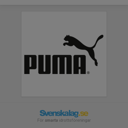
För
smarta
idrottsföreningar