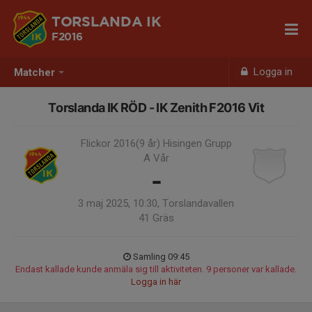
TORSLANDA IK
F2016
Logga in
Matcher
Torslanda IK RÖD - IK Zenith F2016 Vit
Flickor 2016(9 år) Hisingen Grupp
A Vår
-
3 maj 2025, 10:30, Torslandavallen
41 Gräs
Samling 09:45
Endast kallade kunde anmäla sig till aktiviteten. 9 personer var kallade.
Logga in här