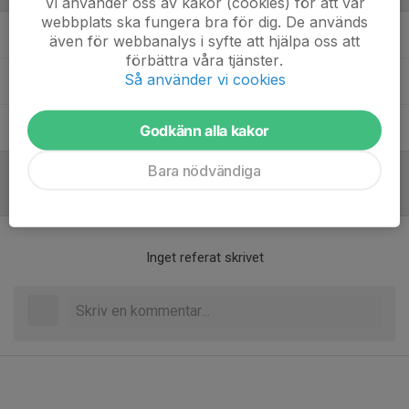
Vi använder oss av kakor (cookies) för att vår
webbplats ska fungera bra för dig. De används
Magnus Nordström
Tränare- Matchansvarig
även för webbanalys i syfte att hjälpa oss att
förbättra våra tjänster.
Så använder vi cookies
Max Rasper
Ledare
Sofia Hildesson
Ledare - Materialansvarig, Kassör
Godkänn alla kakor
Bara nödvändiga
Referat
Inget referat skrivet