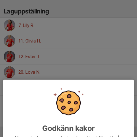
Laguppställning
7. Lily R.
11. Olivia H.
12. Ester T.
20. Lova N.
25. Edda M.
43. Nellie D.
47. Astrid W.
Godkänn kakor
Ledare