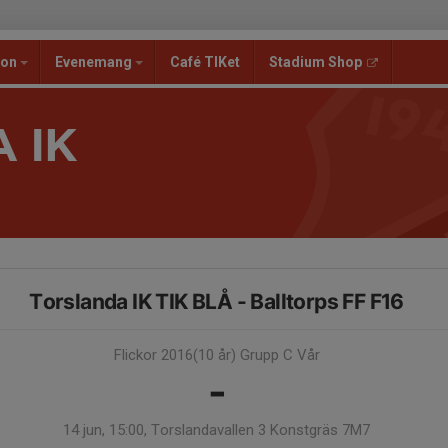
ion
Evenemang
Café TIKet
Stadium Shop
 IK
Torslanda IK TIK BLÅ - Balltorps FF F16
Flickor 2016(10 år) Grupp C Vår
-
14 jun, 15:00, Torslandavallen 3 Konstgräs 7M7