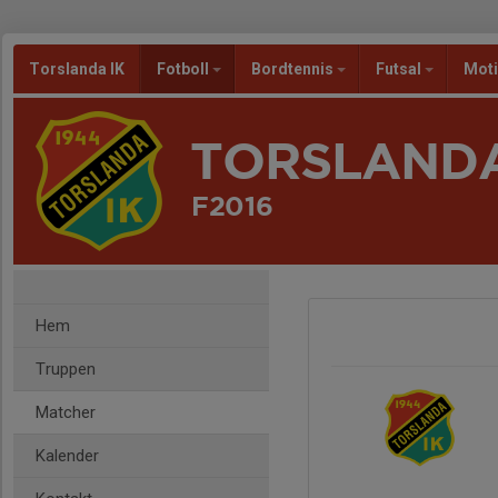
Torslanda IK
Fotboll
Bordtennis
Futsal
Mot
TORSLANDA
F2016
Hem
Truppen
Matcher
Kalender