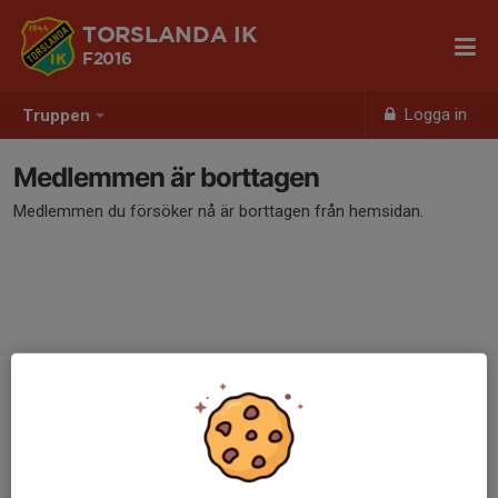
TORSLANDA IK
F2016
Logga in
Truppen
Medlemmen är borttagen
Medlemmen du försöker nå är borttagen från hemsidan.