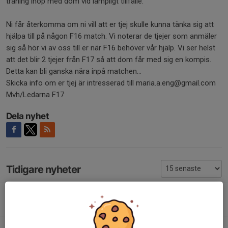
träning ihop med dom vid lämpligt tillfälle.
Ni får återkomma om ni vill att er tjej skulle kunna tänka sig att
hjälpa till på någon F16 match. Vi noterar de tjejer som anmäler
sig så hör vi av oss till er när F16 behöver vår hjälp. Vi ser helst
att det blir 2 tjejer från F17 så att dom får med sig en kompis.
Detta kan bli ganska nära inpå matchen…
Skicka info om er tjej är intresserad till maria.a.eng@gmail.com
Mvh/Ledarna F17
Dela nyhet
Tidigare nyheter
Föräldramöte
5 apr, 12:17
0
Information om Träningar Hösten/Vintern 2025/2026!