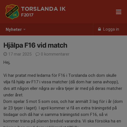
TORSLANDA IK
F2017
Logga in
Nyheter
Hjälpa F16 vid match
17 mar 2025
0 kommentarer
Hej,
Vi har pratat med ledarna för F16 i Torslanda och dom skulle
vilja få hjälp av F17 i vissa matcher (då dom har sena avhopp),
dvs att någon eller några av våra tjejer är med på deras matcher
under året.
Dom spelar 5 mot 5 som oss, och har anmält 3 lag för i år (dom
är 23 tjejer i laget). I april kommer vi få en extra träningstid på
tisdagar och då har vi samma träningstid som F16, så vi
kommer träna på planen bredvid varandra. Vi ska försöka ha en