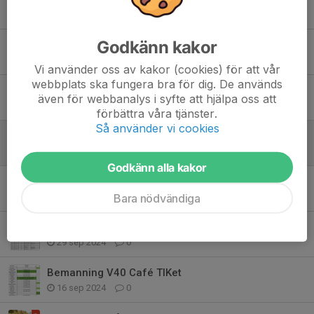
30 sep 2025
0
Godkänn kakor
Bemanning Tiket V38
20 aug 2025
0
Vi använder oss av kakor (cookies) för att vår
webbplats ska fungera bra för dig. De används
Maskotar
även för webbanalys i syfte att hjälpa oss att
3 apr 2025
1
förbättra våra tjänster.
Så använder vi cookies
Hjälpa F16 vid match
17 mar 2025
0
Godkänn alla kakor
Följ med till Malmö!
Bara nödvändiga
18 nov 2024
0
Bemanning V40 Café TIKet
29 sep 2024
0
Bemanning V40 Café TIKet
16 sep 2024
0