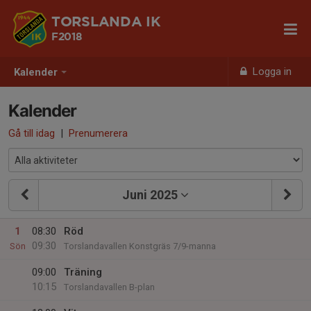
TORSLANDA IK
F2018
Logga in
Kalender
Kalender
Gå till idag
|
Prenumerera
Juni 2025
1
08:30
Röd
09:30
Sön
Torslandavallen Konstgräs 7/9-manna
09:00
Träning
10:15
Torslandavallen B-plan