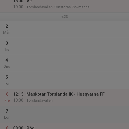
18:00
Vit
19:00
Torslandavallen Konstgräs 7/9-manna
v.23
2
Mån
3
Tis
4
Ons
5
Tor
6
12:15
Maskotar Torslanda IK - Husqvarna FF
13:00
Fre
Torslandavallen
7
Lör
8
08:30
Röd