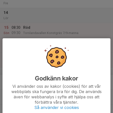
Fre
14
Lör
15
08:30
Röd
09:30
Sön
Torslandavallen Konstgräs 7/9-manna
09:00
Träning
10:15
Torslandavallen B-plan
18:00
Vit
19:00
Torslandavallen Konstgräs 7/9-manna
v.25
Godkänn kakor
16
Mån
Vi använder oss av kakor (cookies) för att vår
webbplats ska fungera bra för dig. De används
17
även för webbanalys i syfte att hjälpa oss att
Tis
förbättra våra tjänster.
Så använder vi cookies
18