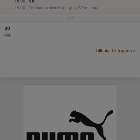
18:00
Vit
19:00
Torslandavallen Konstgräs 7/9-manna
v.27
30
Mån
Tillbaka till toppen