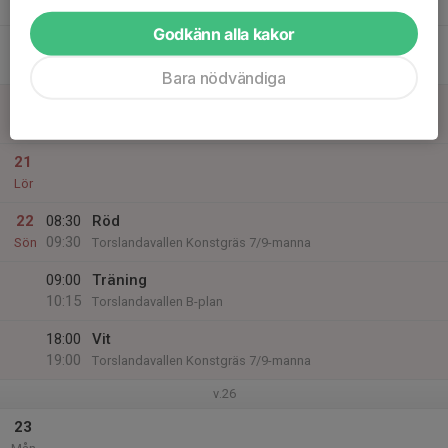
Ons
Godkänn alla kakor
19
Tor
Bara nödvändiga
20
Fre
21
Lör
22
08:30
Röd
09:30
Sön
Torslandavallen Konstgräs 7/9-manna
09:00
Träning
10:15
Torslandavallen B-plan
18:00
Vit
19:00
Torslandavallen Konstgräs 7/9-manna
v.26
23