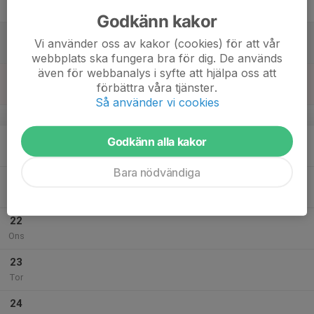
Fre
Godkänn kakor
18
Vi använder oss av kakor (cookies) för att vår
Lör
webbplats ska fungera bra för dig. De används
även för webbanalys i syfte att hjälpa oss att
19
förbättra våra tjänster.
Sön
Så använder vi cookies
v.30
20
Godkänn alla kakor
Mån
Bara nödvändiga
21
Tis
22
Ons
23
Tor
24