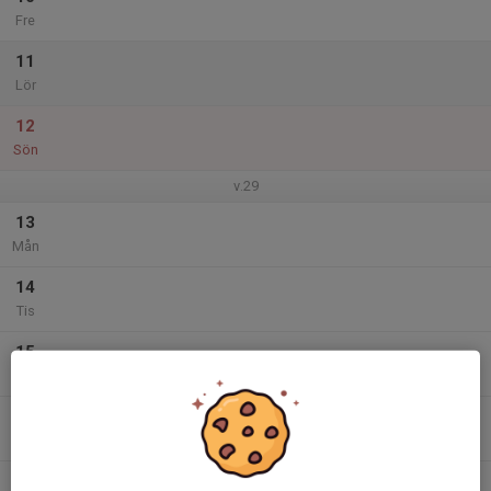
Fre
11
Lör
12
Sön
v.29
13
Mån
14
Tis
15
Ons
16
Tor
17