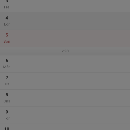
3
Fre
4
Lör
5
Sön
v.28
6
Mån
7
Tis
8
Ons
9
Tor
10