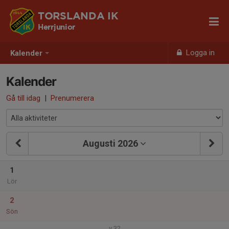
TORSLANDA IK
Herrjunior
Logga in
Kalender
Kalender
Gå till idag
|
Prenumerera
Augusti 2026
1
Lör
2
Sön
v.32