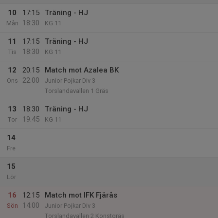
10
17:15
Träning - HJ
18:30
Mån
KG 11
11
17:15
Träning - HJ
18:30
Tis
KG 11
12
20:15
Match mot Azalea BK
22:00
Ons
Junior Pojkar Div 3
Torslandavallen 1 Gräs
13
18:30
Träning - HJ
19:45
Tor
KG 11
14
Fre
15
Lör
16
12:15
Match mot IFK Fjärås
14:00
Sön
Junior Pojkar Div 3
Torslandavallen 2 Konstgräs