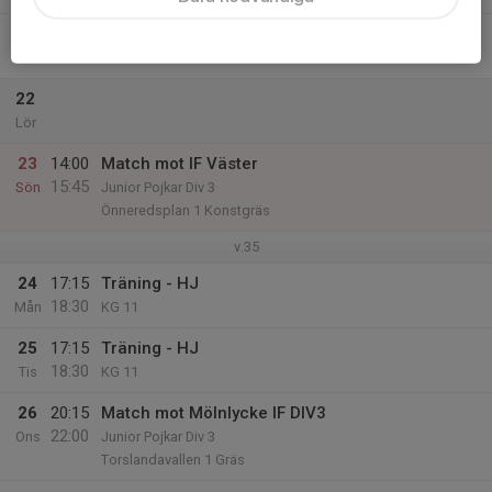
21
Fre
22
Lör
23
14:00
Match mot IF Väster
15:45
Sön
Junior Pojkar Div 3
Önneredsplan 1 Konstgräs
v.35
24
17:15
Träning - HJ
18:30
Mån
KG 11
25
17:15
Träning - HJ
18:30
Tis
KG 11
26
20:15
Match mot Mölnlycke IF DIV3
22:00
Ons
Junior Pojkar Div 3
Torslandavallen 1 Gräs