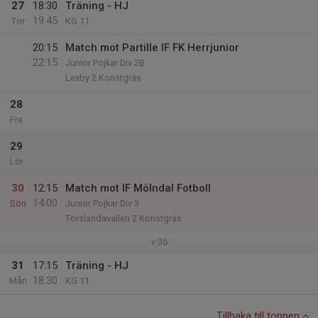
27
18:30
Träning - HJ
19:45
Tor
KG 11
20:15
Match mot Partille IF FK Herrjunior
22:15
Junior Pojkar Div 2B
Lexby 2 Konstgräs
28
Fre
29
Lör
30
12:15
Match mot IF Mölndal Fotboll
14:00
Sön
Junior Pojkar Div 3
Torslandavallen 2 Konstgräs
v.36
31
17:15
Träning - HJ
18:30
Mån
KG 11
Tillbaka till toppen