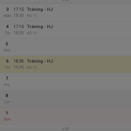
3
17:15
Träning - HJ
18:30
Mån
KG 11
4
17:15
Träning - HJ
18:30
Tis
KG 11
5
Ons
6
18:30
Träning - HJ
19:45
Tor
KG 11
7
Fre
8
Lör
9
Sön
v.33