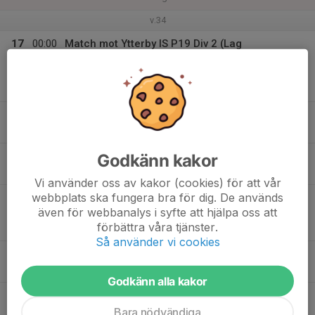
v.34
17
00:00
Match mot Ytterby IS P19 Div 2 (Lag
02:00
Utgår)
Mån
Junior Pojkar Div 2B
Ytterns IP 1 Konstgräs
17:15
Träning - HJ
18:30
KG 11
18
17:15
Träning - HJ
Godkänn kakor
18:30
Tis
KG 11
Vi använder oss av kakor (cookies) för att vår
webbplats ska fungera bra för dig. De används
20:00
Match mot Lindome GIF
även för webbanalys i syfte att hjälpa oss att
22:00
Junior Pojkar Div 2B
förbättra våra tjänster.
Torslandavallen 2 Konstgräs
Så använder vi cookies
19
Ons
Godkänn alla kakor
20
18:30
Träning - HJ
19:45
Bara nödvändiga
Tor
KG 11