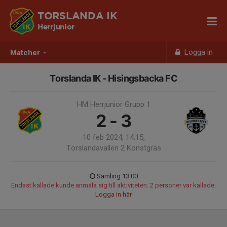
TORSLANDA IK
Herrjunior
Logga in
Matcher
Torslanda IK - Hisingsbacka FC
HM Herrjunior Grupp 1
2 - 3
10 feb 2024, 14:15,
Torslandavallen 2 Konstgräs
Samling 13:00
Endast kallade kunde anmäla sig till aktiviteten. 2 personer var kallade.
Logga in här