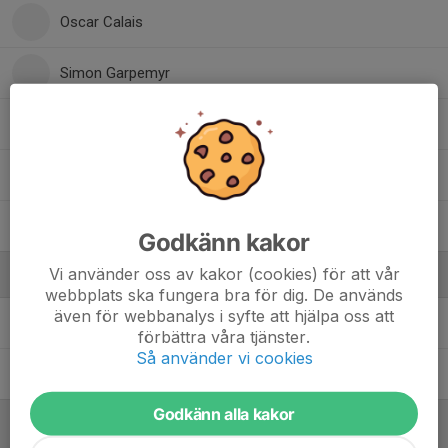
Oscar Calais
Simon Garpemyr
Vincent Almér
Viresh Patel
William Wilsson
Godkänn kakor
Vi använder oss av kakor (cookies) för att vår
Ledare
webbplats ska fungera bra för dig. De används
även för webbanalys i syfte att hjälpa oss att
Linus Olausson
Tränare
förbättra våra tjänster.
Så använder vi cookies
Mattias Bergfjord
Tränare
Godkänn alla kakor