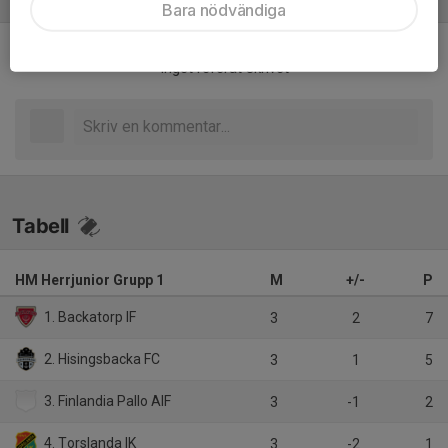
Referat
Bara nödvändiga
Inget referat skrivet
Tabell
HM Herrjunior Grupp 1
M
+/-
P
1. Backatorp IF
3
2
7
2. Hisingsbacka FC
3
1
5
3. Finlandia Pallo AIF
3
-1
2
4. Torslanda IK
3
-2
1