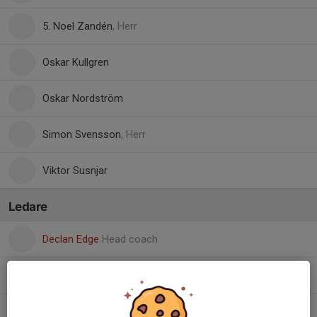
5. Noel Zandén
, Herr
Oskar Kullgren
Oskar Nordström
Simon Svensson
, Herr
Viktor Susnjar
Ledare
Declan Edge
Head coach
Martin Malteryd
Tränare
Zlatan Krizanovic
Tränare