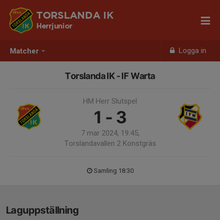
TORSLANDA IK
Herrjunior
Logga in
Matcher
Torslanda IK - IF Warta
HM Herr Slutspel
1 - 3
7 mar 2024, 19:45,
Torslandavallen 2 Konstgräs
Samling 18:30
Laguppställning