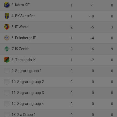
3. Kärra KIF
1
-1
0
4. BK Skottfint
1
-10
0
5. IF Warta
2
-5
3
6. Eriksbergs IF
1
-4
0
7. IK Zenith
3
16
9
8. Torslanda IK
1
-2
0
9. Segrare grupp 1
0
0
0
10. Segrare grupp 2
0
0
0
11. Segrare grupp 3
0
0
0
12. Segrare grupp 4
0
0
0
13. 2:a Grupp 1
0
0
0