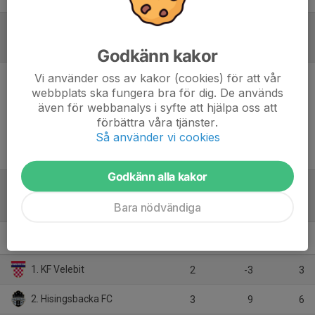
Referat
Godkänn kakor
Vi använder oss av kakor (cookies) för att vår
webbplats ska fungera bra för dig. De används
Inget referat skrivet
även för webbanalys i syfte att hjälpa oss att
förbättra våra tjänster.
Så använder vi cookies
Godkänn alla kakor
Tabell
Bara nödvändiga
HM Herr Slutspel
M
+/-
P
1. KF Velebit
2
-3
3
2. Hisingsbacka FC
3
9
6