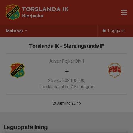
TORSLANDA IK
Herrjunior
Logga in
Matcher
Torslanda IK - Stenungsunds IF
Junior Pojkar Div 1
-
25 sep 2024, 00:00,
Torslandavallen 2 Konstgräs
Samling 22:45
Laguppställning