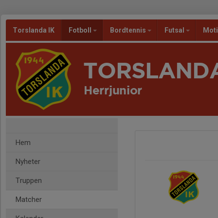
Torslanda IK
Fotboll
Bordtennis
Futsal
Mot
TORSLANDA
Herrjunior
Hem
Nyheter
Truppen
Matcher