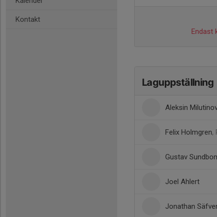
Kalender
Kontakt
Endast k
Laguppställning
Aleksin Milutino
Felix Holmgren
,
Gustav Sundbo
Joel Ahlert
Jonathan Säfve