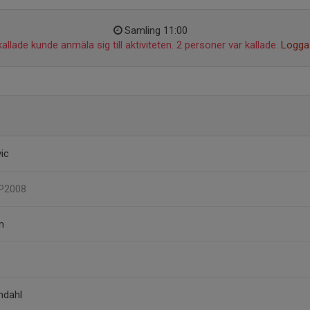
Samling 11:00
allade kunde anmäla sig till aktiviteten. 2 personer var kallade.
Logga 
vic
 P2008
m
ndahl