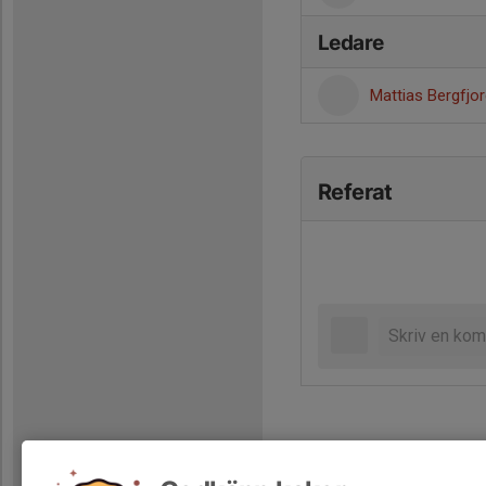
Ledare
Mattias Bergfjo
Referat