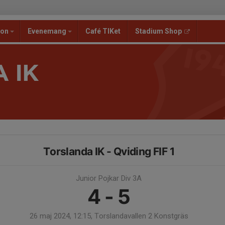
ion
Evenemang
Café TIKet
Stadium Shop
 IK
Torslanda IK - Qviding FIF 1
Junior Pojkar Div 3A
4 - 5
26 maj 2024, 12:15, Torslandavallen 2 Konstgräs