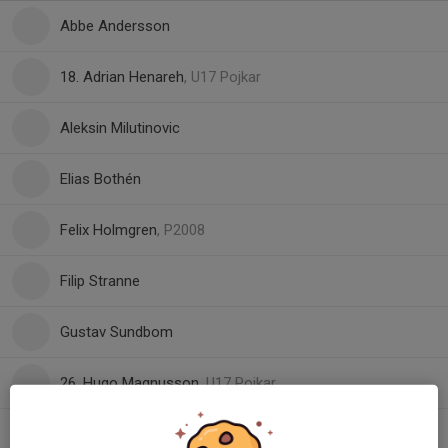
Abbe Andersson
18. Adrian Henareh
, U17 Pojkar
Aleksin Milutinovic
Elias Bothén
Felix Holmgren
, P2008
Filip Stranne
Gustav Sundbom
26. Hugo Magnusson
, U17 Pojkar
Joel Ahlert