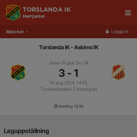
TORSLANDA IK
Herrjunior
Logga in
Matcher
Torslanda IK - Askims IK
Junior Pojkar Div 3A
3 - 1
10 aug 2024, 14:45,
Torslandavallen 2 Konstgräs
Samling 13:30
Laguppställning