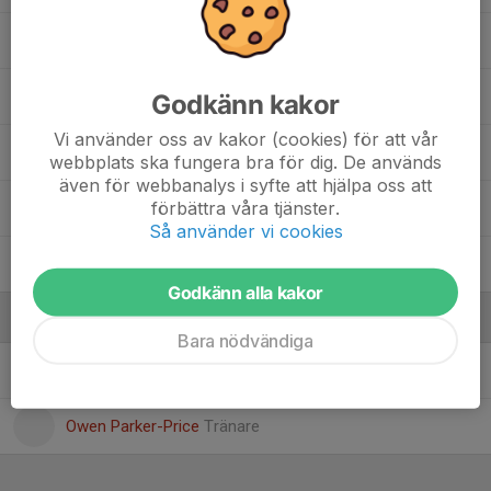
Nils Bengtsson
9. Olle Magnusson
, P2008
Godkänn kakor
Vi använder oss av kakor (cookies) för att vår
Vincent Almér
webbplats ska fungera bra för dig. De används
även för webbanalys i syfte att hjälpa oss att
förbättra våra tjänster.
Viresh Patel
Så använder vi cookies
William Wilsson
Godkänn alla kakor
Ledare
Bara nödvändiga
Linus Olausson
Tränare
Owen Parker-Price
Tränare