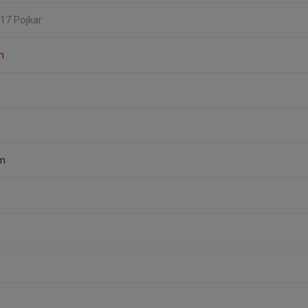
U17 Pojkar
n
öm