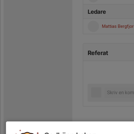
Ledare
Mattias Bergfjo
Referat