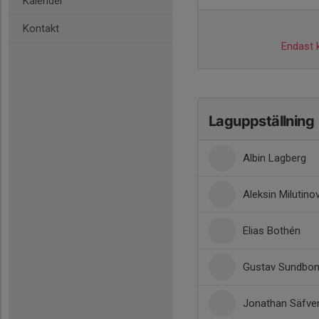
Kalender
Kontakt
Endast k
Laguppställning
Albin Lagberg
Aleksin Milutino
Elias Bothén
Gustav Sundbo
Jonathan Säfve