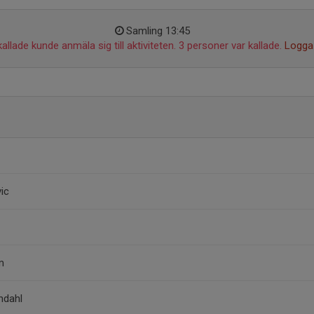
Samling 13:45
allade kunde anmäla sig till aktiviteten. 3 personer var kallade.
Logga 
vic
m
ndahl