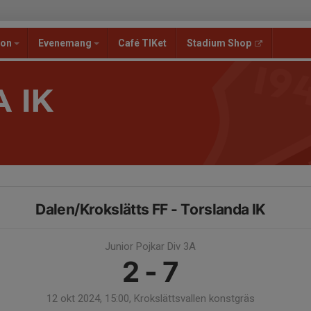
ion
Evenemang
Café TIKet
Stadium Shop
 IK
Dalen/Krokslätts FF - Torslanda IK
Junior Pojkar Div 3A
2 - 7
12 okt 2024, 15:00, Krokslättsvallen konstgräs