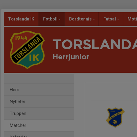
Torslanda IK
Fotboll
Bordtennis
Futsal
Mot
TORSLANDA
Herrjunior
Hem
Nyheter
Truppen
Matcher