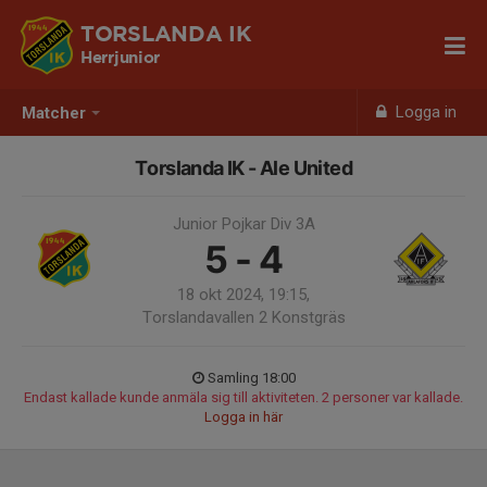
TORSLANDA IK
Herrjunior
Logga in
Matcher
Torslanda IK - Ale United
Junior Pojkar Div 3A
5 - 4
18 okt 2024, 19:15,
Torslandavallen 2 Konstgräs
Samling 18:00
Endast kallade kunde anmäla sig till aktiviteten. 2 personer var kallade.
Logga in här