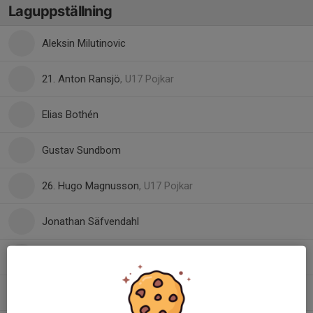
Laguppställning
Aleksin Milutinovic
21. Anton Ransjö
, U17 Pojkar
Elias Bothén
Gustav Sundbom
26. Hugo Magnusson
, U17 Pojkar
Jonathan Säfvendahl
Levi Kornbakk
, U17 Pojkar
Liam Edvardsson