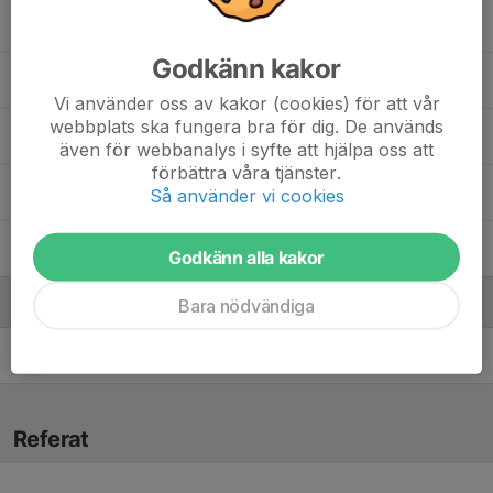
Ludvig Hellgård
Godkänn kakor
Melvin Ramström
Vi använder oss av kakor (cookies) för att vår
webbplats ska fungera bra för dig. De används
Vilmer Rehnlund
även för webbanalys i syfte att hjälpa oss att
förbättra våra tjänster.
Vincent Almér
Så använder vi cookies
Viresh Patel
Godkänn alla kakor
Ledare
Bara nödvändiga
Mattias Bergfjord
Tränare
Referat