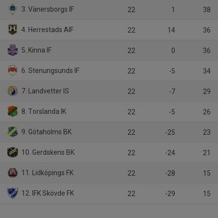
3. Vänersborgs IF
22
1
38
4. Herrestads AIF
22
14
36
5. Kinna IF
22
0
36
6. Stenungsunds IF
22
-5
34
7. Landvetter IS
22
-7
29
8. Torslanda IK
22
-5
26
9. Götaholms BK
22
-25
23
10. Gerdskens BK
22
-24
21
11. Lidköpings FK
22
-28
15
12. IFK Skövde FK
22
-29
15