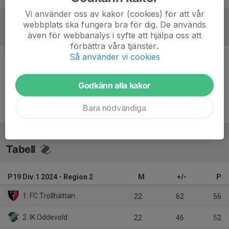
Vi använder oss av kakor (cookies) för att vår
webbplats ska fungera bra för dig. De används
Referat
även för webbanalys i syfte att hjälpa oss att
förbättra våra tjänster.
Så använder vi cookies
Inget referat skrivet
Godkänn alla kakor
Bara nödvändiga
Tabell
P19 Div.1 2024 - Region 2
M
+/-
P
1. FC Trollhättan
22
62
56
2. IK Oddevold
22
46
52