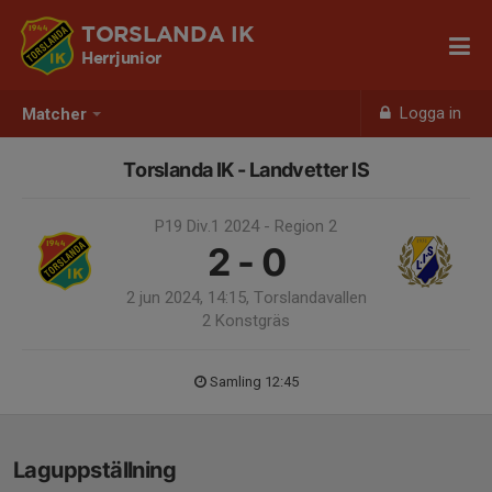
TORSLANDA IK
Herrjunior
Logga in
Matcher
Torslanda IK - Landvetter IS
P19 Div.1 2024 - Region 2
2 - 0
2 jun 2024, 14:15, Torslandavallen
2 Konstgräs
Samling 12:45
Laguppställning